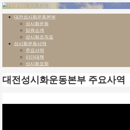
컨
텐
대전성시화운동본부
대전성시화운동본부
츠
성시화운동
로
임원소개
건
성시화조직표
너
성시화운동사역
뛰
주요사역
기
이단대책
성시화포럼
대전성시화운동본부 주요사역